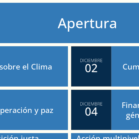
Apertura
obre el Clima
Cumb
Fina
peración y paz
gén
ición justa
Acción multinivel